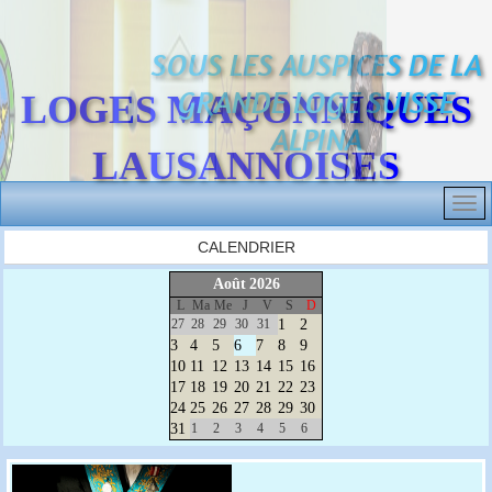
SOUS LES AUSPICES DE LA
GRANDE LOGE SUISSE
LOGES MAÇONNIQUES
ALPINA
LAUSANNOISES
CALENDRIER
Août
2026
L
Ma
Me
J
V
S
D
27
28
29
30
31
1
2
3
4
5
6
7
8
9
10
11
12
13
14
15
16
17
18
19
20
21
22
23
24
25
26
27
28
29
30
31
1
2
3
4
5
6