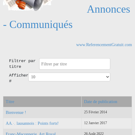
Annonces
- Communiqués
www.ReferencementGratuit.com
Filtrer par
titre
Afficher
#
Titre
Date de publication
25 Février 2014
Bienvenue !
12 Janvier 2017
AA.·. lausannois : Points forts!
26 Août 2022
Franc-Maçonnerie, Art Royal ...