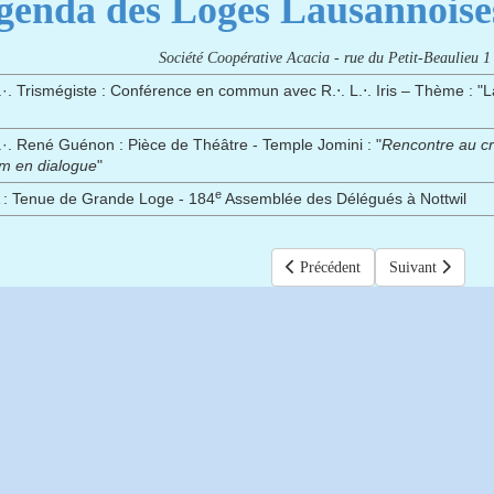
genda des Loges Lausannoises
Société Coopérative Acacia - rue du Petit-Beaulieu 
.·.
Trismégiste : Conférence en commun avec R.⋅. L.⋅. Iris – Thème : 
.·.
René Guénon : Pièce de Théâtre - Temple Jomini : "
Rencontre au cr
am en dialogue
"
e
:
Tenue de Grande Loge - 184
Assemblée des Délégués à Nottwil
Article précédent : Bienvenue !
Précédent
Article suivant 
Suivant