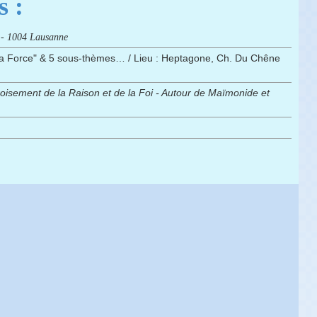
 :
1 - 1004 Lausanne
"La Force" & 5 sous-thèmes… / Lieu : Heptagone, Ch. Du Chêne
oisement de la Raison et de la Foi - Autour de Maïmonide et
: Franc-Maçonnerie, Art Royal ...