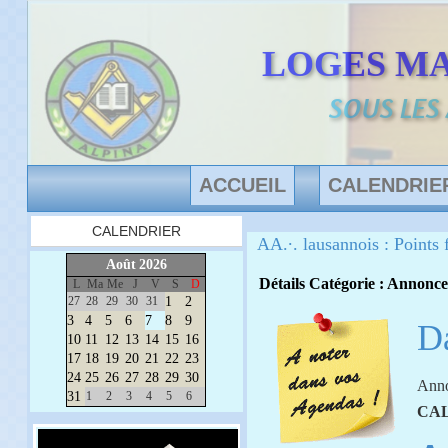
LOGES M
SOUS LES
ACCUEIL
CALENDRIE
CALENDRIER
AA.·. lausannois : Points f
Août
2026
Détails
Catégorie :
Annonce
L
Ma
Me
J
V
S
D
27
28
29
30
31
1
2
3
4
5
6
7
8
9
Da
10
11
12
13
14
15
16
17
18
19
20
21
22
23
24
25
26
27
28
29
30
Anno
31
1
2
3
4
5
6
CA