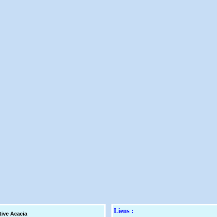
Liens :
tive Acaci
a