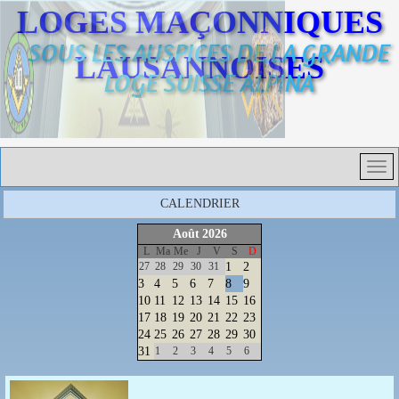
LOGES MAÇONNIQUES
SOUS LES AUSPICES DE LA GRANDE
LAUSANNOISES
LOGE SUISSE ALPINA
CALENDRIER
Août
2026
L
Ma
Me
J
V
S
D
27
28
29
30
31
1
2
3
4
5
6
7
8
9
10
11
12
13
14
15
16
17
18
19
20
21
22
23
24
25
26
27
28
29
30
31
1
2
3
4
5
6