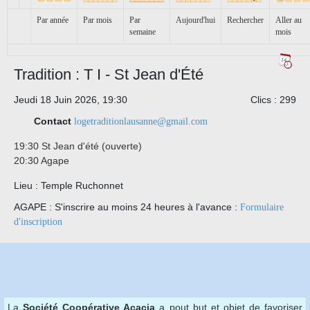
Par année
Par mois
Par
Aujourd'hui
Rechercher
Aller au
semaine
mois
Tradition : T I - St Jean d'Été
Jeudi 18 Juin 2026, 19:30
Clics
: 299
Contact
logetraditionlausanne@gmail.com
19:30
St Jean d'été (ouverte)
20:30 Agape
Lieu
: Temple Ruchonnet
AGAPE : S'inscrire au moins 24 heures à l'avance :
Formulaire
d'inscription
La
Société Coopérative Acacia
a pout but et objet de favoriser