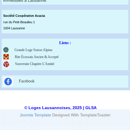
immeubles à Lausanne.
Société Coopérative Acaci
a
rue du Petit-Beaulieu 1
1004 Lausanne
Liens :
Grande Loge Suisse Alpina
Rite Écossais Ancien & Accepté
Souverain Chapitre L'Amitié
Facebook
© Loges Lausannoises, 2025 | GLSA
Joomla Template
Designed With TemplateToaster