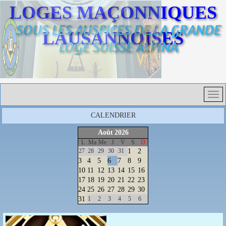
LOGES MAÇONNIQUES
SOUS LES AUSPICES DE LA GRANDE
LAUSANNOISES
LOGE SUISSE ALPINA
CALENDRIER
Août
2026
L
Ma
Me
J
V
S
D
27
28
29
30
31
1
2
3
4
5
6
7
8
9
10
11
12
13
14
15
16
17
18
19
20
21
22
23
24
25
26
27
28
29
30
31
1
2
3
4
5
6