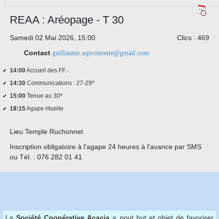
REAA : Aréopage - T 30
Samedi 02 Mai 2026, 15:00
Clics
: 469
Contact
guillaume.aspromonte@gmail.com
14:00
Accueil des FF.·.
e
14:30
Communications : 27-29
e
15:00
Tenue au 30
18:15
Agape rituelle
Lieu
Temple Ruchonnet
Inscription obligatoire à l'agape 24 heures à l'avance par SMS
ou Tél. : 076 282 01 41
La
Société Coopérative Acacia
a pout but et objet de favoriser