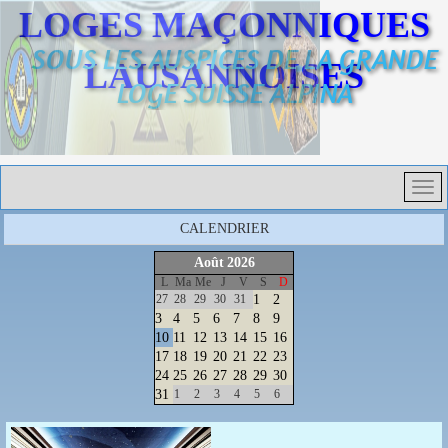
LOGES MAÇONNIQUES
SOUS LES AUSPICES DE LA GRANDE
LAUSANNOISES
LOGE SUISSE ALPINA
CALENDRIER
Août
2026
L
Ma
Me
J
V
S
D
27
28
29
30
31
1
2
3
4
5
6
7
8
9
10
11
12
13
14
15
16
17
18
19
20
21
22
23
24
25
26
27
28
29
30
31
1
2
3
4
5
6