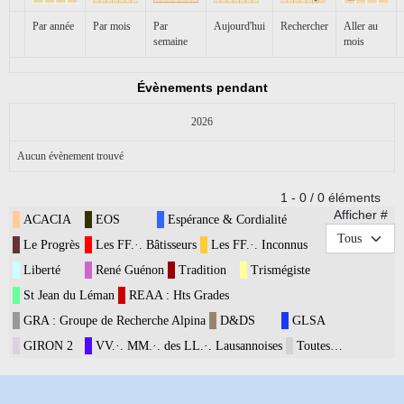
Par année
Par mois
Par
Aujourd'hui
Rechercher
Aller au
semaine
mois
Évènements pendant
2026
Aucun évènement trouvé
Limite de la pagination
1 - 0 / 0 éléments
Afficher #
ACACIA
EOS
Espérance & Cordialité
Le Progrès
Les FF.·. Bâtisseurs
Les FF.·. Inconnus
Liberté
René Guénon
Tradition
Trismégiste
St Jean du Léman
REAA : Hts Grades
GRA : Groupe de Recherche Alpina
D&DS
GLSA
GIRON 2
VV.·. MM.·. des LL.·. Lausannoises
Toutes…