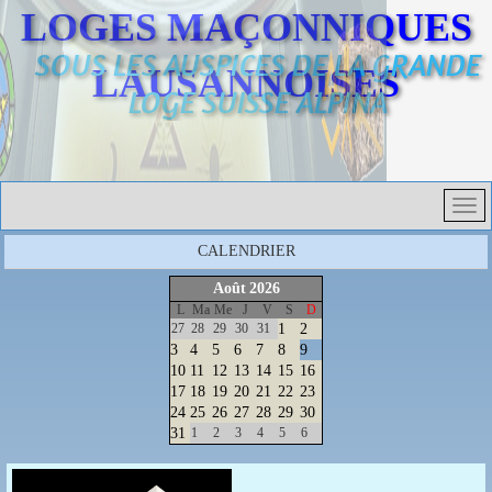
LOGES MAÇONNIQUES
SOUS LES AUSPICES DE LA GRANDE
LAUSANNOISES
LOGE SUISSE ALPINA
CALENDRIER
Août
2026
L
Ma
Me
J
V
S
D
27
28
29
30
31
1
2
3
4
5
6
7
8
9
10
11
12
13
14
15
16
17
18
19
20
21
22
23
24
25
26
27
28
29
30
31
1
2
3
4
5
6