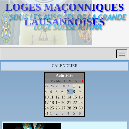
LOGES MAÇONNIQUES
SOUS LES AUSPICES DE LA GRANDE
LAUSANNOISES
LOGE SUISSE ALPINA
CALENDRIER
Août
2026
L
Ma
Me
J
V
S
D
27
28
29
30
31
1
2
3
4
5
6
7
8
9
10
11
12
13
14
15
16
17
18
19
20
21
22
23
24
25
26
27
28
29
30
31
1
2
3
4
5
6