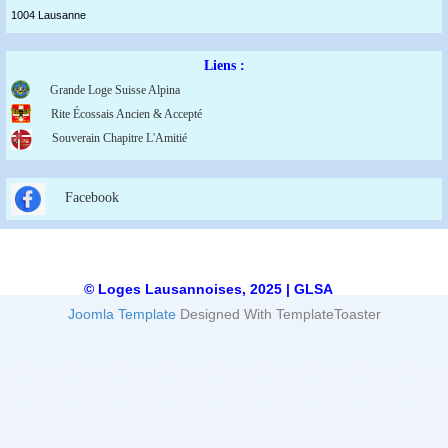
1004 Lausanne
Liens :
Grande Loge Suisse Alpina
Rite Écossais Ancien & Accepté
Souverain Chapitre L'Amitié
Facebook
© Loges Lausannoises, 2025 | GLSA
Joomla Template
Designed With TemplateToaster