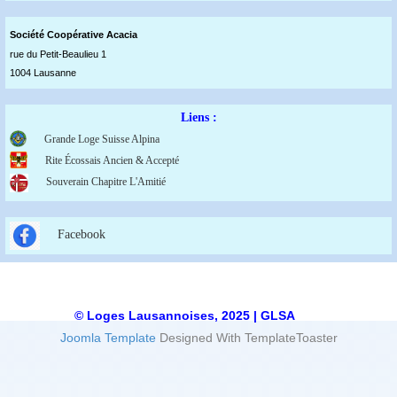
Société Coopérative Acaci
a
rue du Petit-Beaulieu 1
1004 Lausanne
Liens :
Grande Loge Suisse Alpina
Rite Écossais Ancien & Accepté
Souverain Chapitre L'Amitié
Facebook
© Loges Lausannoises, 2025 | GLSA
Joomla Template
Designed With TemplateToaster