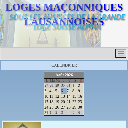
LOGES MAÇONNIQUES
SOUS LES AUSPICES DE LA GRANDE
LAUSANNOISES
LOGE SUISSE ALPINA
CALENDRIER
Août
2026
L
Ma
Me
J
V
S
D
27
28
29
30
31
1
2
3
4
5
6
7
8
9
10
11
12
13
14
15
16
17
18
19
20
21
22
23
24
25
26
27
28
29
30
31
1
2
3
4
5
6