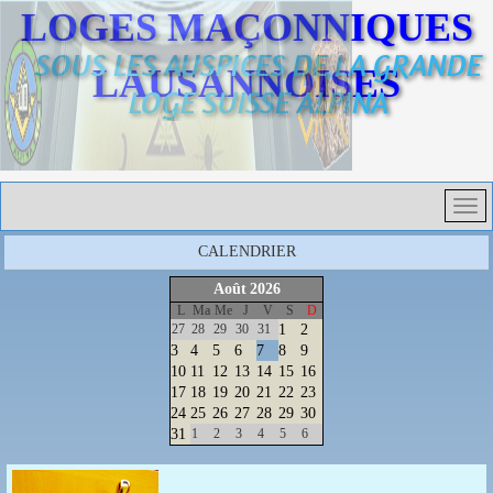
LOGES MAÇONNIQUES
SOUS LES AUSPICES DE LA GRANDE
LAUSANNOISES
LOGE SUISSE ALPINA
CALENDRIER
Août
2026
L
Ma
Me
J
V
S
D
27
28
29
30
31
1
2
3
4
5
6
7
8
9
10
11
12
13
14
15
16
17
18
19
20
21
22
23
24
25
26
27
28
29
30
31
1
2
3
4
5
6