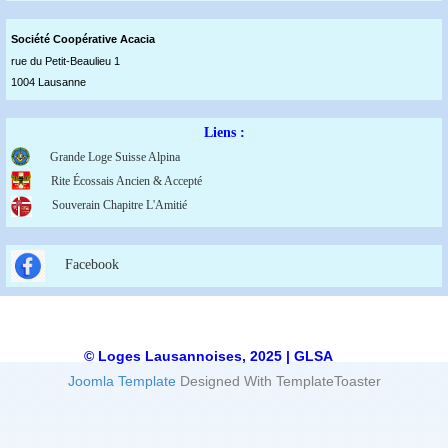
Société Coopérative Acaci
a
rue du Petit-Beaulieu 1
1004 Lausanne
Liens :
Grande Loge Suisse Alpina
Rite Écossais Ancien & Accepté
Souverain Chapitre L'Amitié
Facebook
© Loges Lausannoises, 2025 | GLSA
Joomla Template
Designed With TemplateToaster